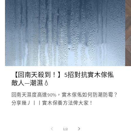
【回南天殺到！】5招對抗實木傢俬
敵人—潮濕💧
回南天濕度高達90%，實木傢俬如何防潮防霉？
分享幾⼃⼁⼁實木保養方法俾大家！
/
1
/
2