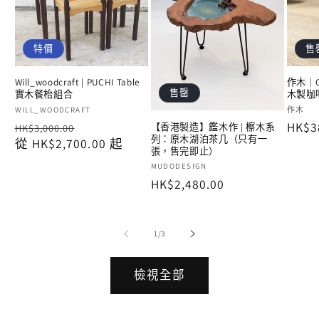
特價
售
Will_woodcraft | PUCHI Table
作木｜Cof
售罄
實木餐枱組合
木製咖
廠
廠
WILL_WOODCRAFT
作木
定
售
定
HK$3
商：
商：
【香港製造】鑑木作 | 檫木系
HK$3,000.00
列：原木湖泊茶几（只有一
價
從 HK$2,700.00 起
價
價
張，售完即止）
廠
MUDODESIGN
定
HK$2,480.00
商：
價
/
1
/
3
檢視全部