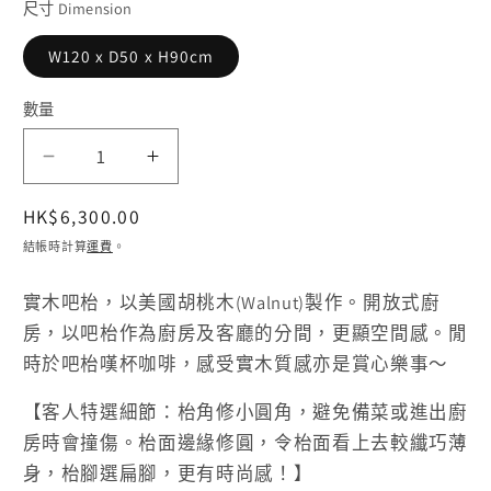
尺寸 Dimension
媒
體
檔
W120 x D50 x H90cm
案
1
數量
［訂
［訂
造
造
定
HK$6,300.00
案
案
價
結帳時計算
運費
。
例］
例］
實
實
實木吧枱，以美國胡桃木(Walnut)製作。開放式廚
木
木
房，以吧枱作為廚房及客廳的分間，更顯空間感。閒
吧
吧
時於吧枱嘆杯咖啡，感受實木質感亦是賞心樂事～
枱
枱
【客人特選細節：枱角修小圓角，避免備菜或進出廚
數
數
房時會撞傷。
枱面邊緣修圓，令枱面看上去較纖巧薄
量
量
身，枱腳選扁腳，更有時尚感！】
減
增