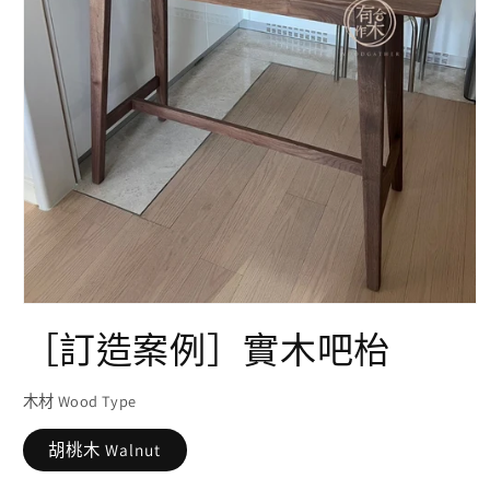
在
［訂造案例］實木吧枱
互
動
視
窗
木材 Wood Type
中
開
胡桃木 Walnut
啟
多