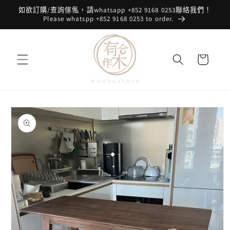
跳至內
如欲訂購/查詢傢俬，請whatsapp +852 9168 0253聯絡我們！
容
Please whatspp +852 9168 0253 to order.
購
物
車
略過產
品資訊