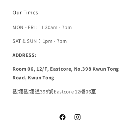
Our Times
MON - FRI : 11:30am - 7pm
SAT & SUN：1pm - 7pm
ADDRESS:
Room 06, 12/F, Eastcore, No.398 Kwun Tong
Road, Kwun Tong
觀塘觀塘道398號Eastcore 12樓06室
Facebook
Instagram