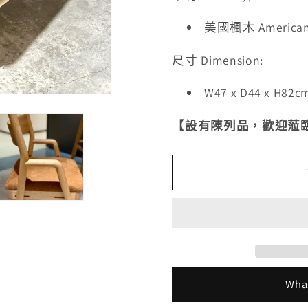
美國
楓木
America
尺寸 Dimension:
W47 x D44 x H82c
【設有陳列品
，歡迎蒞
Wh