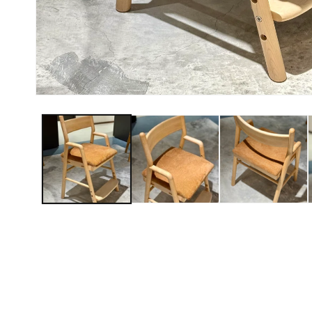
在
互
動
視
窗
中
開
啟
多
媒
體
檔
案
1