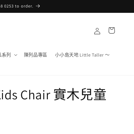
253 to order.
購
登
物
入
車
傢俬系列
陳列品專區
小小島天地 Little Taller ～
Kids Chair 實木兒童